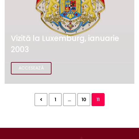
Vizită la Luxemburg, ianuarie
2003
ACCESEAZĂ
1
…
10
11