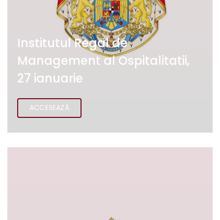
Institutul Regal de
Management al Ospitalitatii,
27 ianuarie
ACCESEAZĂ