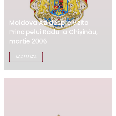
Moldova Azi despre vizita
Principelui Radu la Chișinău,
martie 2006
ACCESEAZĂ