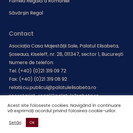
Familia Regală a României
Săvârșin Regal
Contact
Asociația Casa Majestății Sale, Palatul Elisabeta,
Șoseaua, Kiseleff, nr. 28, 011347, sector 1, București
Numere de telefon:
Tel. (+40) (0)21 319 09 72
Fax: (+40) (0)21 319 08 92
relatii.cu.publicul@palatulelisabeta.ro
secretariat-regal@palatulelisabeta.ro
Acest site foloseste cookies. Navigând în continuare
vă exprimați acordul privind folosirea cookie-urilor.
Realizat de
Advertica
.
Setări
Ok