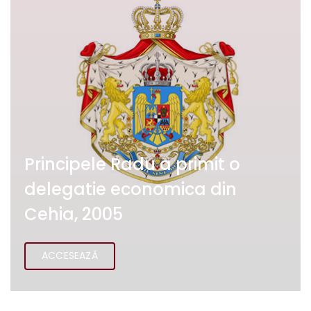
Principele Radu a primit o
delegatie economica din
Cehia, 2005
ACCESEAZĂ