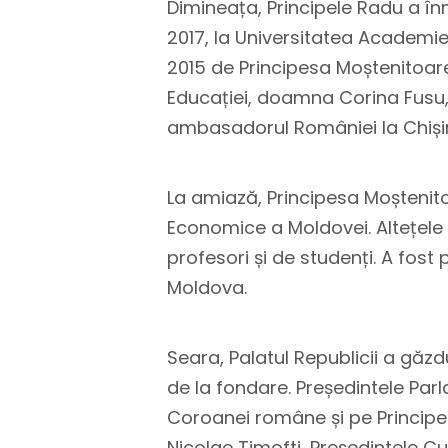
Dimineața, Principele Radu a în
2017, la Universitatea Academiei
2015 de Principesa Moștenitoare
Educației, doamna Corina Fusu, 
ambasadorul României la Chișină
La amiază, Principesa Moștenito
Economice a Moldovei. Altețele L
profesori și de studenți. A fost
Moldova.
Seara, Palatul Republicii a găz
de la fondare. Președintele Pa
Coroanei române și pe Principel
Nicolae Timofti, Președintele C