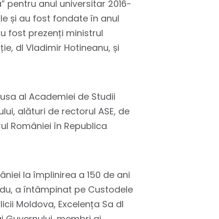
” pentru anul universitar 2016-
le și au fost fondate în anul
 fost prezenți ministrul
e, dl Vladimir Hotineanu, și
ausa al Academiei de Studii
ui, alături de rectorul ASE, de
rul României în Republica
niei la împlinirea a 150 de ani
ndu, a întâmpinat pe Custodele
icii Moldova, Excelența Sa dl
ai Guvernului, membri ai