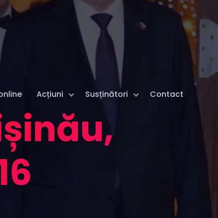
online
Acțiuni
Susținători
Contact
ișinău,
16