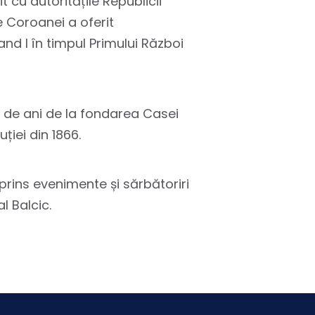
t cu autoritățile Republicii
e Coroanei a oferit
nd I în timpul Primului Război
0 de ani de la fondarea Casei
iei din 1866.
uprins evenimente și sărbătoriri
l Balcic.