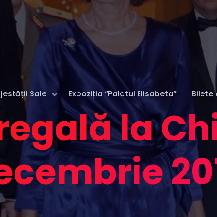
estății Sale
Expoziția “Palatul Elisabeta”
Bilete 
 regală la Ch
ecembrie 20