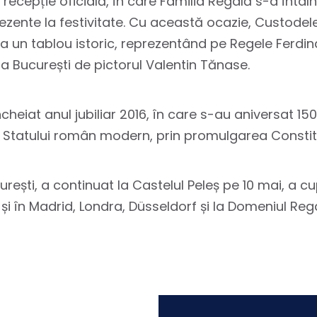
recepție oficială, în care Familia Regală s-a întâlni
rezente la festivitate. Cu această ocazie, Custodel
a un tablou istoric, reprezentând pe Regele Ferdina
 la București de pictorul Valentin Tănase.
heiat anul jubiliar 2016, în care s-au aniversat 15
 Statului român modern, prin promulgarea Constituț
urești, a continuat la Castelul Peleș pe 10 mai, a c
 și în Madrid, Londra, Düsseldorf și la Domeniul Rega