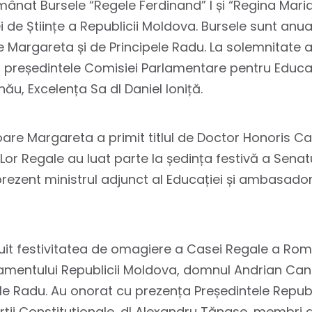
mânat Bursele “Regele Ferdinand” I și “Regina Maria
 de Științe a Republicii Moldova. Bursele sunt anua
 Margareta și de Principele Radu. La solemnitate au
președintele Comisiei Parlamentare pentru Educați
u, Excelența Sa dl Daniel Ioniță.
are Margareta a primit titlul de Doctor Honoris C
or Regale au luat parte la ședința festivă a Senatul
 prezent ministrul adjunct al Educației și ambasado
duit festivitatea de omagiere a Casei Regale a Româ
rlamentului Republicii Moldova, domnul Andrian Ca
e Radu. Au onorat cu prezența Președintele Republ
urții Constituționale, dl Alexandru Tănase, membri 