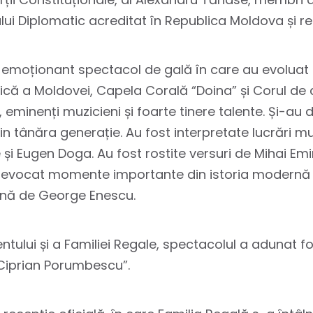
i Diplomatic acreditat în Republica Moldova și repr
un emoționant spectacol de gală în care au evolua
ică a Moldovei, Capela Corală “Doina” și Corul de c
minenți muzicieni și foarte tinere talente. Și-au d
din tânăra generație. Au fost interpretate lucrări 
și Eugen Doga. Au fost rostite versuri de Mihai Emi
 a evocat momente importante din istoria modernă
ână de George Enescu.
ntului și a Familiei Regale, spectacolul a adunat fo
 “Ciprian Porumbescu”.