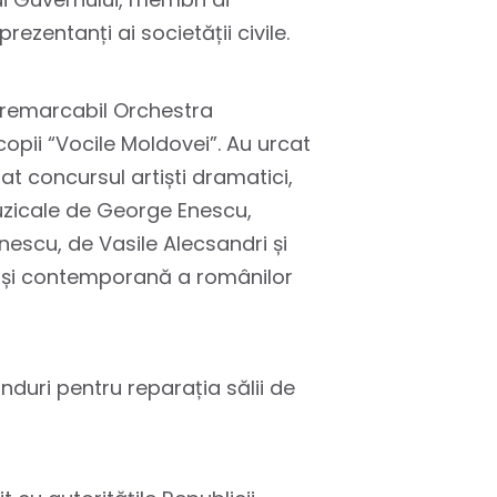
ezentanți ai societății civile.
t remarcabil Orchestra
opii “Vocile Moldovei”. Au urcat
at concursul artiști dramatici,
muzicale de George Enescu,
nescu, de Vasile Alecsandri și
 și contemporană a românilor
nduri pentru reparația sălii de