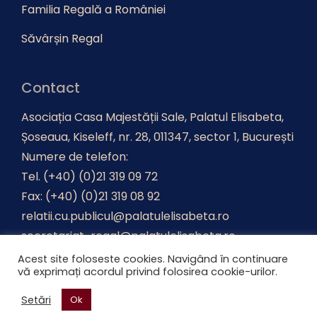
Familia Regală a României
Săvârșin Regal
Contact
Asociația Casa Majestății Sale, Palatul Elisabeta,
Șoseaua, Kiseleff, nr. 28, 011347, sector 1, București
Numere de telefon:
Tel. (+40) (0)21 319 09 72
Fax: (+40) (0)21 319 08 92
relatii.cu.publicul@palatulelisabeta.ro
secretariat-regal@palatulelisabeta.ro
Acest site foloseste cookies. Navigând în continuare
vă exprimați acordul privind folosirea cookie-urilor.
Realizat de
Advertica
.
Setări
Ok