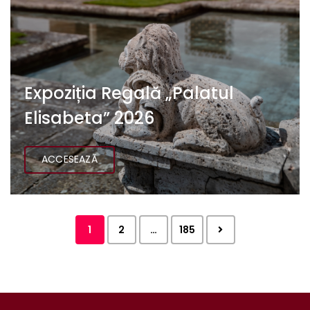
Expoziția Regală „Palatul
Elisabeta” 2026
ACCESEAZĂ
1
2
…
185