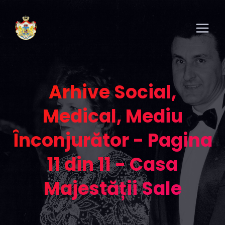
Arhive Social,
Medical, Mediu
Înconjurător - Pagina
11 din 11 - Casa
Majestății Sale