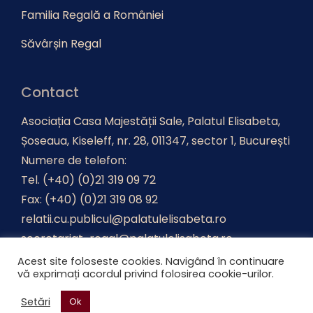
Familia Regală a României
Săvârșin Regal
Contact
Asociația Casa Majestății Sale, Palatul Elisabeta,
Șoseaua, Kiseleff, nr. 28, 011347, sector 1, București
Numere de telefon:
Tel. (+40) (0)21 319 09 72
Fax: (+40) (0)21 319 08 92
relatii.cu.publicul@palatulelisabeta.ro
secretariat-regal@palatulelisabeta.ro
Acest site foloseste cookies. Navigând în continuare
vă exprimați acordul privind folosirea cookie-urilor.
Realizat de
Advertica
.
Setări
Ok