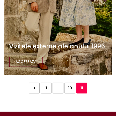
Vizitele externe ale anului 1996
ACCESEAZĂ
1
…
10
11