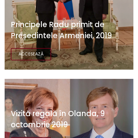
Principele Radu primit de
Președintele Armeniei, 2019
ACCESEAZĂ
Vizită regală în Olanda, 9
octombrie 2019