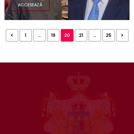
ACCESEAZĂ
1
…
19
20
21
…
25