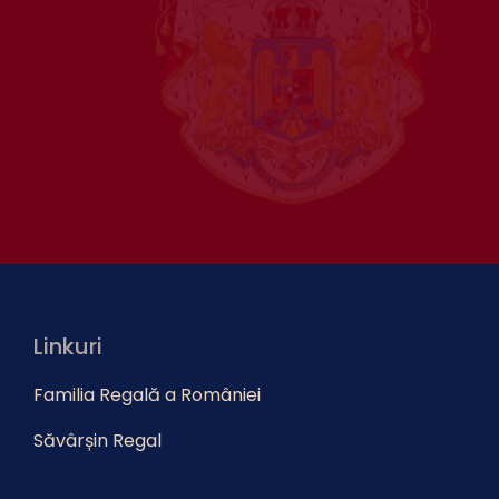
Linkuri
Familia Regală a României
Săvârșin Regal