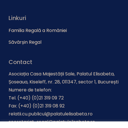
Linkuri
Familia Regală a României
Săvârșin Regal
Contact
Asociația Casa Majestății Sale, Palatul Elisabeta,
Șoseaua, Kiseleff, nr. 28, 011347, sector 1, București
Numere de telefon:
Tel. (+40) (0)21 319 09 72
Fax: (+40) (0)21 319 08 92
relatii.cu.publicul@palatulelisabeta.ro
secretariat-regal@palatulelisabeta.ro