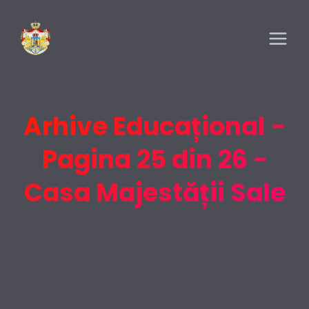
Arhive Educațional -
Pagina 25 din 26 -
Casa Majestății Sale