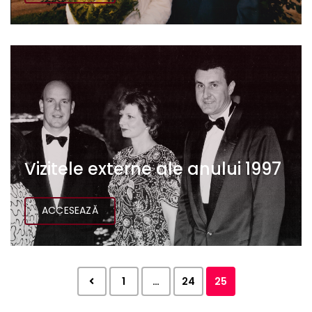
Vizitele externe ale anului 1997
ACCESEAZĂ
1
…
24
25