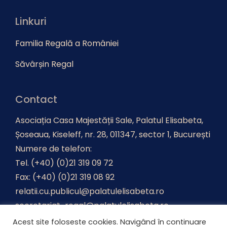
Linkuri
Familia Regală a României
Săvârșin Regal
Contact
Asociația Casa Majestății Sale, Palatul Elisabeta,
Șoseaua, Kiseleff, nr. 28, 011347, sector 1, București
Numere de telefon:
Tel. (+40) (0)21 319 09 72
Fax: (+40) (0)21 319 08 92
relatii.cu.publicul@palatulelisabeta.ro
secretariat-regal@palatulelisabeta.ro
Acest site foloseste cookies. Navigând în continuare