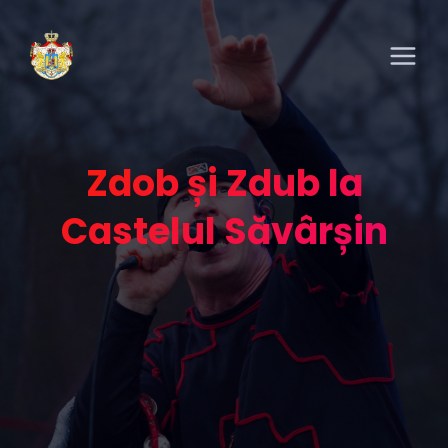
Zdob și Zdub la
Castelul Săvârșin