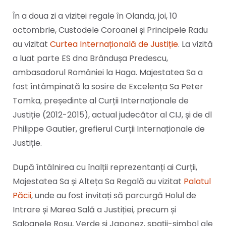
În a doua zi a vizitei regale în Olanda, joi, 10
octombrie, Custodele Coroanei și Principele Radu
au vizitat
Curtea Internațională de Justiție
. La vizită
a luat parte ES dna Brândușa Predescu,
ambasadorul României la Haga. Majestatea Sa a
fost întâmpinată la sosire de Excelența Sa Peter
Tomka, președinte al Curții Internaționale de
Justiție (2012-2015), actual judecător al CIJ, și de dl
Philippe Gautier, grefierul Curții Internaționale de
Justiție.
După întâlnirea cu înalții reprezentanți ai Curții,
Majestatea Sa și Alteța Sa Regală au vizitat
Palatul
Păcii
, unde au fost invitați să parcurgă Holul de
Intrare și Marea Sală a Justiției, precum și
Saloanele Roșu, Verde și Japonez, spații-simbol ale