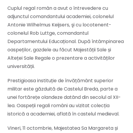
Cuplul regal român a avut o întrevedere cu
adjunctul comandantului academiei, colonelul
Antonie Wilhelmus Keijsers, şi cu locotenent-
colonelul Rob Luttge, comandantul
Departamentului Educațional. După întâmpinarea
oaspeților, gazdele au făcut Majestății Sale și
Alteței Sale Regale o prezentare a activităților
universității.
Prestigioasa instituție de învățământ superior
militar este găzduită de Castelul Breda, parte a
unei fortărețe olandeze datând din secolul al XII-
lea. Oaspeții regali români au vizitat colecția
istorică a academiei, aflată în castelul medieval.
Vineri, 11 octombrie, Majestatea Sa Margareta și