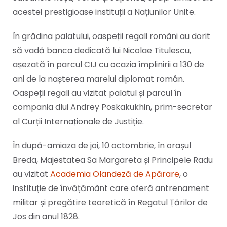
acestei prestigioase instituții a Națiunilor Unite.
În grădina palatului, oaspeții regali români au dorit
să vadă banca dedicată lui Nicolae Titulescu,
așezată în parcul CIJ cu ocazia împlinirii a 130 de
ani de la nașterea marelui diplomat român.
Oaspeții regali au vizitat palatul și parcul în
compania dlui Andrey Poskakukhin, prim-secretar
al Curții Internaționale de Justiție.
În după-amiaza de joi, 10 octombrie, în orașul
Breda, Majestatea Sa Margareta și Principele Radu
au vizitat
Academia Olandeză de Apărare
, o
instituție de învățământ care oferă antrenament
militar și pregătire teoretică în Regatul Țărilor de
Jos din anul 1828.