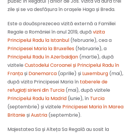
public în Regatul Țărilor de Jos. Vizita va dura trei
zile și se va desfășura în orașele Haga și Breda.
Este a douăsprezecea vizită externă a Familiei
Regale a României în anul 2019, după
vizita
Principelui Radu la Istanbul
(februarie), cea a
Principesei Maria la Bruxelles
(februarie), a
Principelui Radu în Azerbaidjan
(martie), după
vizitele
Custodelui Coroanei și Principelui Radu în
Franța
și
Danemarca
(aprilie) și
Luxemburg
(mai),
după vizita Principesei Maria în
taberele de
refugiați sirieni din Turcia
(mai), după vizitele
Principelui Radu la Madrid
(iunie), în
Turcia
(septembrie) și vizitele
Principesei Maria în Marea
Britanie
și
Austria
(septembrie).
Majestatea Sa și Alteța Sa Regală au sosit la