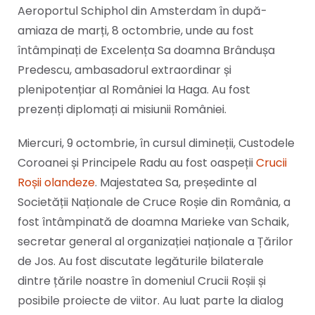
Aeroportul Schiphol din Amsterdam în după-
amiaza de marți, 8 octombrie, unde au fost
întâmpinați de Excelența Sa doamna Brândușa
Predescu, ambasadorul extraordinar și
plenipotențiar al României la Haga. Au fost
prezenți diplomați ai misiunii României.
Miercuri, 9 octombrie, în cursul dimineții, Custodele
Coroanei și Principele Radu au fost oaspeții
Crucii
Roșii olandeze
. Majestatea Sa, președinte al
Societății Naționale de Cruce Roșie din România, a
fost întâmpinată de doamna Marieke van Schaik,
secretar general al organizației naționale a Țărilor
de Jos. Au fost discutate legăturile bilaterale
dintre țările noastre în domeniul Crucii Roșii și
posibile proiecte de viitor. Au luat parte la dialog