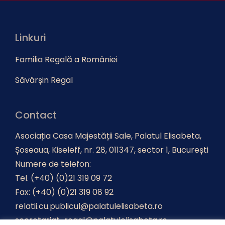
Linkuri
Familia Regală a României
Săvârșin Regal
Contact
Asociația Casa Majestății Sale, Palatul Elisabeta,
Șoseaua, Kiseleff, nr. 28, 011347, sector 1, București
Numere de telefon:
Tel. (+40) (0)21 319 09 72
Fax: (+40) (0)21 319 08 92
relatii.cu.publicul@palatulelisabeta.ro
secretariat-regal@palatulelisabeta.ro