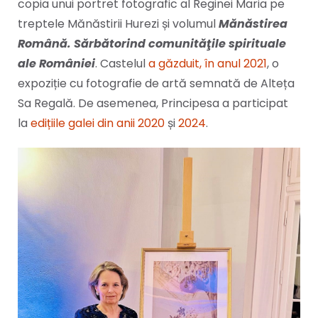
copia unui portret fotografic al Reginei Maria pe
treptele Mănăstirii Hurezi și volumul
Mănăstirea
Română. Sărbătorind comunităţile spirituale
ale României
. Castelul
a găzduit, în anul 2021
, o
expoziție cu fotografie de artă semnată de Alteța
Sa Regală. De asemenea, Principesa a participat
la
edițiile galei din anii 2020
și
2024
.