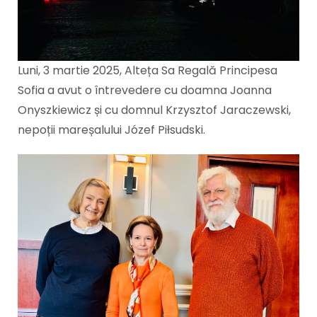
Luni, 3 martie 2025, Alteța Sa Regală Principesa
Sofia a avut o întrevedere cu doamna Joanna
Onyszkiewicz și cu domnul Krzysztof Jaraczewski,
nepoții mareșalului Józef Piłsudski.