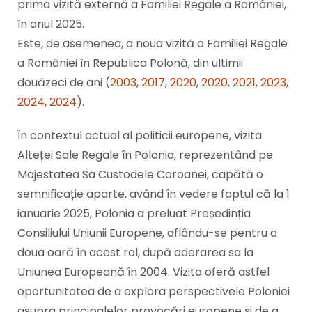
prima vizită externă a Familiei Regale a României,
în anul 2025.
Este, de asemenea, a noua vizită a Familiei Regale
a României în Republica Polonă, din ultimii
douăzeci de ani (
2003
,
2017
,
2020
,
2020
,
2021
,
2023
,
2024
,
2024
).
În contextul actual al politicii europene, vizita
Alteței Sale Regale în Polonia, reprezentând pe
Majestatea Sa Custodele Coroanei, capătă o
semnificație aparte, având în vedere faptul că la 1
ianuarie 2025, Polonia a preluat Președinția
Consiliului Uniunii Europene, aflându-se pentru a
doua oară în acest rol, după aderarea sa la
Uniunea Europeană în 2004. Vizita oferă astfel
oportunitatea de a explora perspectivele Poloniei
asupra principalelor provocări europene și de a