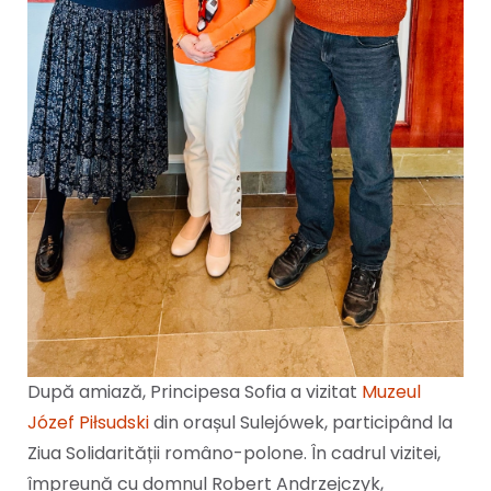
După amiază, Principesa Sofia a vizitat
Muzeul
Józef Piłsudski
din orașul Sulejówek, participând la
Ziua Solidarității româno-polone. În cadrul vizitei,
împreună cu domnul Robert Andrzejczyk,