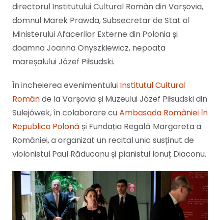
directorul Institutului Cultural Român din Varșovia,
domnul Marek Prawda, Subsecretar de Stat al
Ministerului Afacerilor Externe din Polonia și
doamna Joanna Onyszkiewicz, nepoata
mareșalului Józef Piłsudski.
În incheierea evenimentului
Institutul Cultural
Român
de la Varșovia și Muzeului Józef Piłsudski din
Sulejówek, în colaborare cu
Ambasada României în
Republica Polonă
și Fundația Regală Margareta a
României, a organizat un recital unic susținut de
violonistul Paul Răducanu și pianistul Ionuț Diaconu.