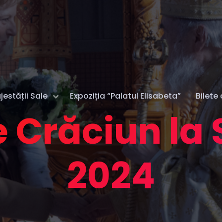
estății Sale
Expoziția “Palatul Elisabeta”
Bilete 
e Crăciun la 
2024