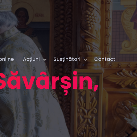
online
Acțiuni
Susținători
Contact
Săvârșin,