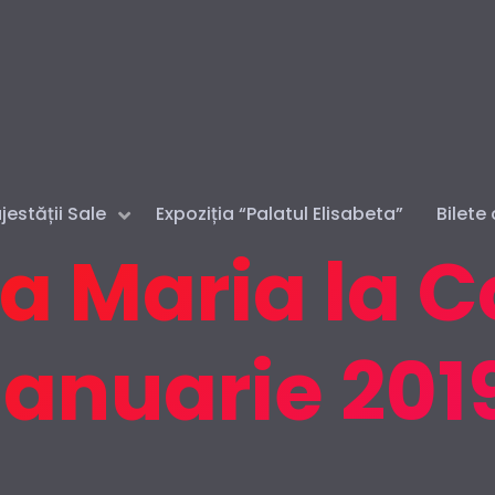
estății Sale
Expoziția “Palatul Elisabeta”
Bilete 
a Maria la 
ianuarie 201