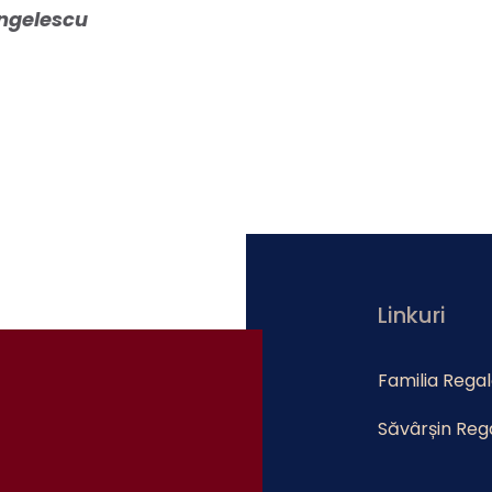
 Angelescu
Linkuri
Familia Rega
Săvârșin Reg