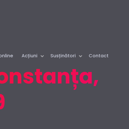
online
Acțiuni
Susținători
Contact
Constanța,
9