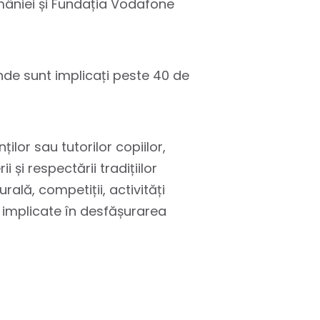
mâniei și Fundația Vodafone
de sunt implicați peste 40 de
ilor sau tutorilor copiilor,
i și respectării tradițiilor
rală, competiții, activități
r implicate în desfășurarea