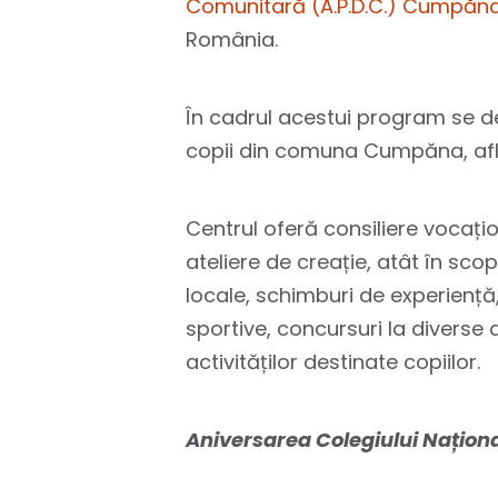
Comunitară (A.P.D.C.) Cumpăn
România.
În cadrul acestui program se d
copii din comuna Cumpăna, aflați 
Centrul oferă consiliere vocațion
ateliere de creație, atât în scopu
locale, schimburi de experiență, 
sportive, concursuri la diverse 
activităților destinate copiilor.
Aniversarea Colegiului Națion