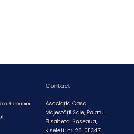
Contact
Asociația Casa
lă a României
Majestății Sale, Palatul
al
Elisabeta, Șoseaua,
Kiseleff, nr. 28, 011347,