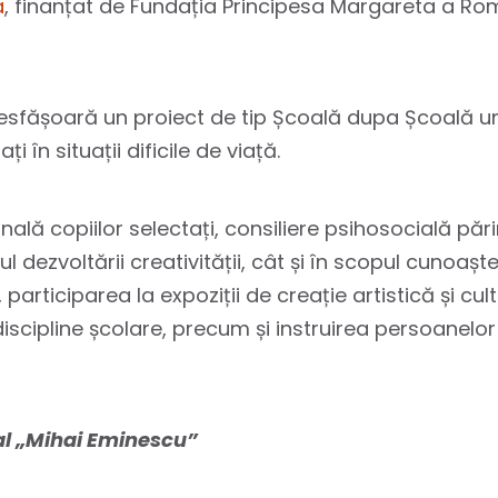
a
, finanțat de Fundația Principesa Margareta a Ro
esfășoară un proiect de tip Școală dupa Școală un
în situații dificile de viață.
ală copiilor selectați, consiliere psihosocială părinț
l dezvoltării creativității, cât și în scopul cunoașteri
participarea la expoziții de creație artistică și cultu
discipline școlare, precum și instruirea persoanelo
al „Mihai Eminescu”