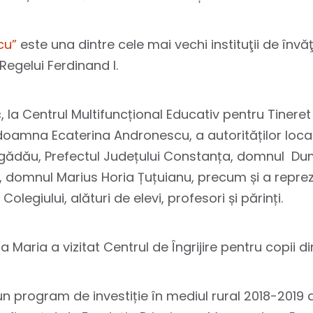
cu”
este una dintre cele mai vechi instituţii de înv
 Regelui Ferdinand I.
, la Centrul Multifuncțional Educativ pentru Tinere
 doamna Ecaterina Andronescu, a autorităților local
ădău, Prefectul Județului Constanța, domnul Dumi
 domnul Marius Horia Țuțuianu, precum și a reprez
olegiului, alături de elevi, profesori și părinți.
esa Maria a vizitat Centrul de Îngrijire pentru cop
r-un program de investiție în mediul rural 2018-2019 