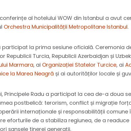
de conferințe al hotelului WOW din Istanbul a avut 
ul
Orchestra Municipalității Metropolitane Istanbul
.
 a participat la prima sesiune oficială. Ceremonia 
or Republicii Turcia, Republicii Azerbaidjan și Uzbek
ului Marmara
, ai
Organizației Statelor Turcice
, ai
Ad
mice la Marea Neagră
și ai autorităților locale și 
i, Principele Radu a participat la cea de-a doua s
mea postbelică: terorism, conflict și migrație forț
perării internaționale și responsabilității comune 
 eforturile de a stabiliza regiunea, de a readuc
ri șansele tinerei generații.