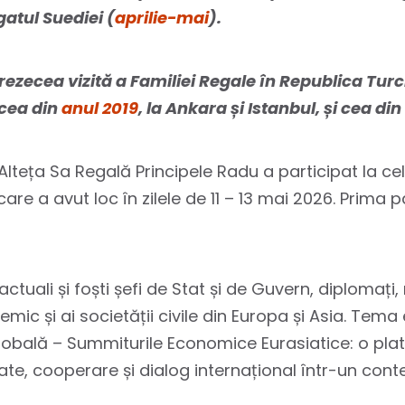
egatul Suediei
(
aprilie-mai
)
.
zecea vizită a Familiei Regale în Republica Turci
 cea din
anul 2019
, la Ankara și Istanbul, și cea din
 Alteța Sa Regală Principele Radu a participat la ce
 care a avut loc în zilele de 11 – 13 mai 2026. Prima 
tuali și foști șefi de Stat și de Guvern, diplomați, 
mic și ai societății civile din Europa și Asia. Tema 
globală – Summiturile Economice Eurasiatice: o plat
ate, cooperare și dialog internațional într-un cont