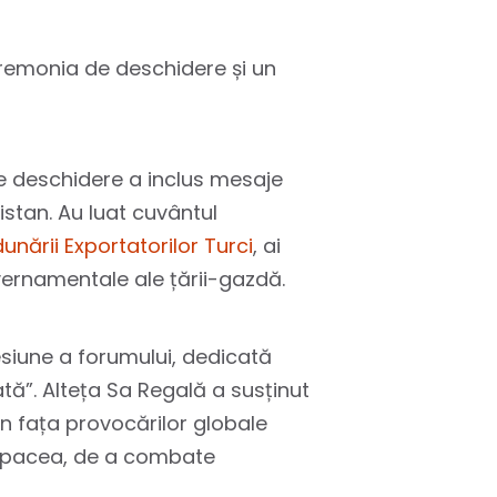
ceremonia de deschidere și un
de deschidere a inclus mesaje
istan. Au luat cuvântul
unării Exportatorilor Turci
, ai
guvernamentale ale țării-gazdă.
esiune a forumului, dedicată
ată”. Alteța Sa Regală a susținut
în fața provocărilor globale
e pacea, de a combate