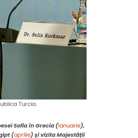
publica Turcia.
esei Sofia în Grecia (
ianuarie
),
gipt (
aprilie
) și vizita Majestății