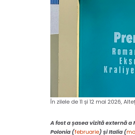
În zilele de 11 și 12 mai 2026, A
A fost a șasea vizită externă a 
Polonia (
februarie
) și Italia (
ma