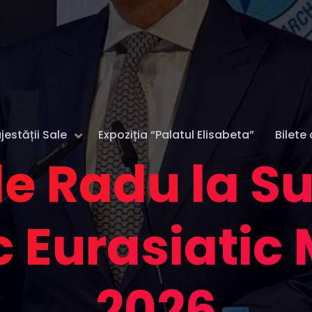
estății Sale
Expoziția “Palatul Elisabeta”
Bilete 
le Radu la 
 Eurasiatic
2026