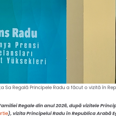
lteța Sa Regală Principele Radu a făcut o vizită în Re
Familiei Regale din anul 2026, după vizitele Princip
rtie
), vizita Principelui Radu în Republica Arabă E