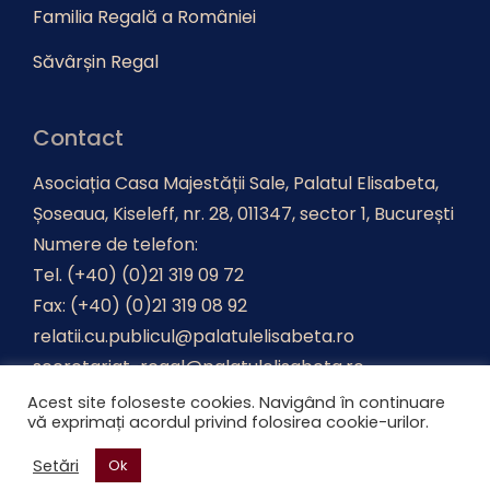
Familia Regală a României
Săvârșin Regal
Contact
Asociația Casa Majestății Sale, Palatul Elisabeta,
Șoseaua, Kiseleff, nr. 28, 011347, sector 1, București
Numere de telefon:
Tel. (+40) (0)21 319 09 72
Fax: (+40) (0)21 319 08 92
relatii.cu.publicul@palatulelisabeta.ro
secretariat-regal@palatulelisabeta.ro
Acest site foloseste cookies. Navigând în continuare
vă exprimați acordul privind folosirea cookie-urilor.
Realizat de
Advertica
.
Setări
Ok