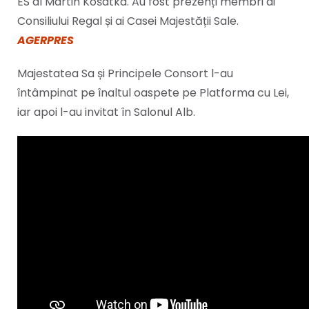
ES dl Martin Košatka. Au fost prezenți membri ai
Consiliului Regal și ai Casei Majestății Sale.
AGERPRES
Majestatea Sa și Principele Consort l-au
întâmpinat pe înaltul oaspete pe Platforma cu Lei,
iar apoi l-au invitat în Salonul Alb.