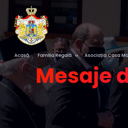
Acasă
Familia Regală
Asociația Casa Maj
Mesaje d