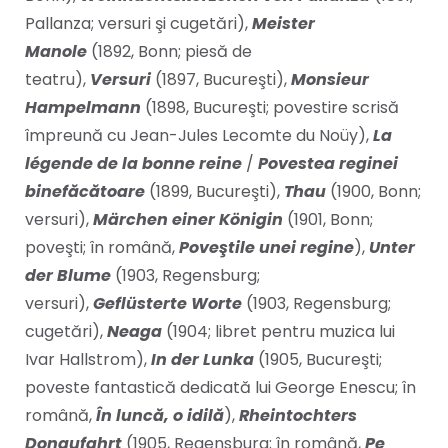
Pallanza; versuri şi cugetări),
Meister
Manole
(1892, Bonn; piesă de
teatru),
Versuri
(1897, Bucureşti),
Monsieur
Hampelmann
(1898, Bucureşti; povestire scrisă
împreună cu Jean-Jules Lecomte du Noüy),
La
légende de la bonne reine
/
Povestea reginei
binefăcătoare
(1899, Bucureşti),
Thau
(1900, Bonn;
versuri),
Märchen einer Königin
(1901, Bonn;
poveşti; în română,
Poveştile unei regine
),
Unter
der Blume
(1903, Regensburg;
versuri),
Geflüsterte Worte
(1903, Regensburg;
cugetări),
Neaga
(1904; libret pentru muzica lui
Ivar Hallstrom),
In der Lunka
(1905, Bucureşti;
poveste fantastică dedicată lui George Enescu; în
română,
În luncă, o idilă
),
Rheintochters
Donaufahrt
(1905, Regensburg; în română,
Pe