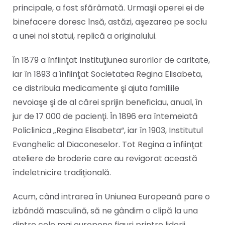
principale, a fost sfărâmată. Urmaşii operei ei de
binefacere doresc însă, astăzi, aşezarea pe soclu
a unei noi statui, replică a originalului.
În 1879 a înfiinţat Instituţiunea surorilor de caritate,
iar în 1893 a înfiinţat Societatea Regina Elisabeta,
ce distribuia medicamente şi ajuta familiile
nevoiaşe şi de al cărei sprijin beneficiau, anual, în
jur de 17 000 de pacienţi. În 1896 era întemeiată
Policlinica „Regina Elisabeta“, iar în 1903, Institutul
Evanghelic al Diaconeselor. Tot Regina a înfiinţat
ateliere de broderie care au revigorat această
îndeletnicire tradiţională.
Acum, când intrarea în Uniunea Europeană pare o
izbândă masculină, să ne gândim o clipă la una
dintre cele mai europene figuri printre liderii