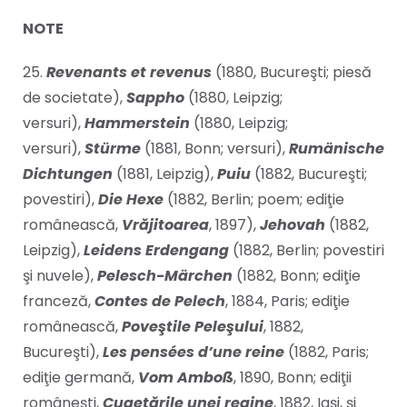
NOTE
25.
Revenants et revenus
(1880, Bucureşti; piesă
de societate),
Sappho
(1880, Leipzig;
versuri),
Hammerstein
(1880, Leipzig;
versuri),
Stürme
(1881, Bonn; versuri),
Rumänische
Dichtungen
(1881, Leipzig),
Puiu
(1882, Bucureşti;
povestiri),
Die Hexe
(1882, Berlin; poem; ediţie
românească,
Vrăjitoarea
, 1897),
Jehovah
(1882,
Leipzig),
Leidens Erdengang
(1882, Berlin; povestiri
şi nuvele),
Pelesch-Märchen
(1882, Bonn; ediţie
franceză,
Contes de Pelech
, 1884, Paris; ediţie
românească,
Poveştile Peleşului
, 1882,
Bucureşti),
Les pensées d’une reine
(1882, Paris;
ediţie germană,
Vom Amboß
, 1890, Bonn; ediţii
româneşti,
Cugetările unei regine
, 1882, Iaşi, şi