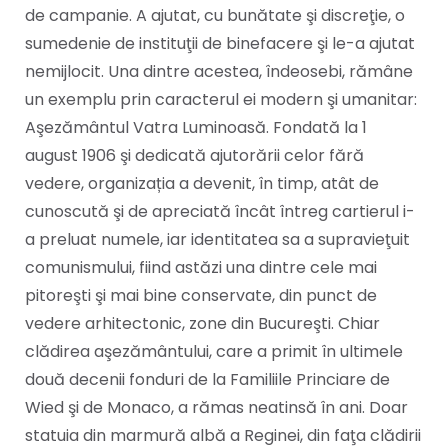
de campanie. A ajutat, cu bunătate şi discreţie, o
sumedenie de instituţii de binefacere şi le-a ajutat
nemijlocit. Una dintre acestea, îndeosebi, rămâne
un exemplu prin caracterul ei modern şi umanitar:
Aşezământul Vatra Luminoasă. Fondată la 1
august 1906 şi dedicată ajutorării celor fără
vedere, organizația a devenit, în timp, atât de
cunoscută şi de apreciată încât întreg cartierul i-
a preluat numele, iar identitatea sa a supravieţuit
comunismului, fiind astăzi una dintre cele mai
pitoreşti şi mai bine conservate, din punct de
vedere arhitectonic, zone din Bucureşti. Chiar
clădirea aşezământului, care a primit în ultimele
două decenii fonduri de la Familiile Princiare de
Wied şi de Monaco, a rămas neatinsă în ani. Doar
statuia din marmură albă a Reginei, din faţa clădirii