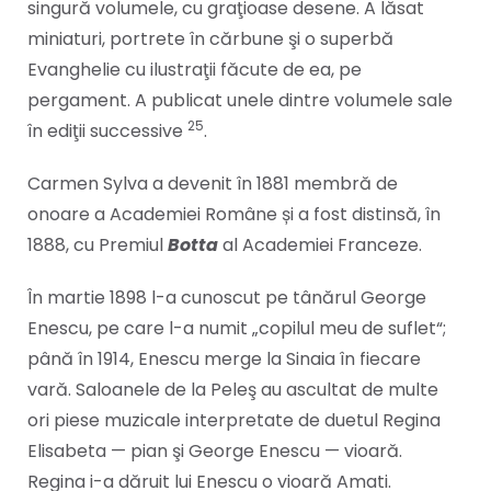
singură volumele, cu graţioase desene. A lăsat
miniaturi, portrete în cărbune şi o superbă
Evanghelie cu ilustraţii făcute de ea, pe
pergament. A publicat unele dintre volumele sale
25
în ediţii successive
.
Carmen Sylva a devenit în 1881 membră de
onoare a Academiei Române și a fost distinsă, în
1888, cu Premiul
Botta
al Academiei Franceze.
În martie 1898 l-a cunoscut pe tânărul George
Enescu, pe care l-a numit „copilul meu de suflet“;
până în 1914, Enescu merge la Sinaia în fiecare
vară. Saloanele de la Peleş au ascultat de multe
ori piese muzicale interpretate de duetul Regina
Elisabeta — pian şi George Enescu — vioară.
Regina i-a dăruit lui Enescu o vioară Amati.