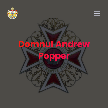
Domnul Andrew
Popper