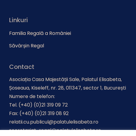
Linkuri
Familia Regală a României
Săvârșin Regal
Contact
Asociația Casa Majestății Sale, Palatul Elisabeta,
Șoseaua, Kiseleff, nr. 28, 011347, sector 1, București
Numere de telefon:
Tel. (+40) (0)21 319 09 72
Fax: (+40) (0)21 319 08 92
relatii.cu.publicul@palatulelisabeta.ro
secretariat-regal@palatulelisabeta.ro