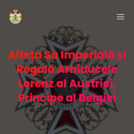
Alteța Sa Imperială și
Regală Arhiducele
Lorenz al Austriei,
Principe al Belgiei