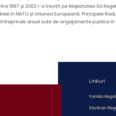
re 1997 și 2002 l-a însoțit pe Majestatea Sa Regele 
niei în NATO și Uniunea Europeană. Principele Radu
 și întreprinde anual sute de angajamente publice î
Linkuri
Familia Rega
Săvârșin Reg