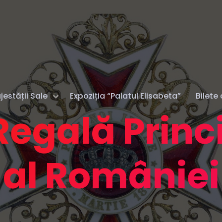
estății Sale
Expoziția “Palatul Elisabeta”
Bilete 
Regală Prin
al României