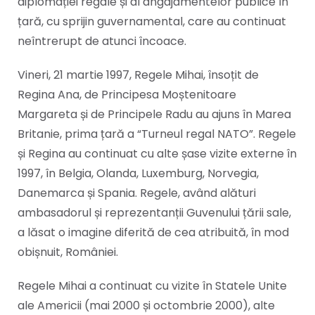
diplomației regale și al angajamentelor publice în
țară, cu sprijin guvernamental, care au continuat
neîntrerupt de atunci încoace.
Vineri, 21 martie 1997, Regele Mihai, însoțit de
Regina Ana, de Principesa Moștenitoare
Margareta și de Principele Radu au ajuns în Marea
Britanie, prima țară a “Turneul regal NATO”. Regele
și Regina au continuat cu alte șase vizite externe în
1997, în Belgia, Olanda, Luxemburg, Norvegia,
Danemarca și Spania. Regele, având alături
ambasadorul și reprezentanții Guvenului țării sale,
a lăsat o imagine diferită de cea atribuită, în mod
obișnuit, României.
Regele Mihai a continuat cu vizite în Statele Unite
ale Americii (mai 2000 și octombrie 2000), alte