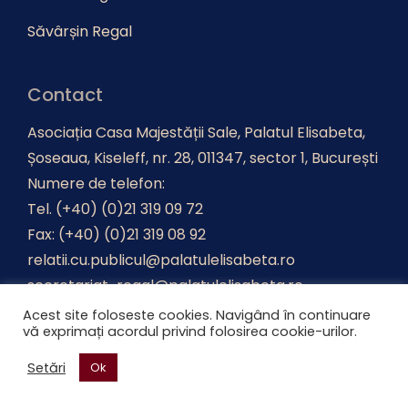
Săvârșin Regal
Contact
Asociația Casa Majestății Sale, Palatul Elisabeta,
Șoseaua, Kiseleff, nr. 28, 011347, sector 1, București
Numere de telefon:
Tel. (+40) (0)21 319 09 72
Fax: (+40) (0)21 319 08 92
relatii.cu.publicul@palatulelisabeta.ro
secretariat-regal@palatulelisabeta.ro
Acest site foloseste cookies. Navigând în continuare
vă exprimați acordul privind folosirea cookie-urilor.
Realizat de
Advertica
.
Setări
Ok