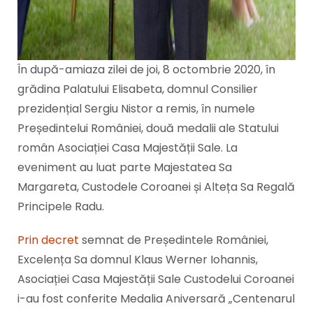
În după-amiaza zilei de joi, 8 octombrie 2020, în
grădina Palatului Elisabeta, domnul Consilier
prezidențial Sergiu Nistor a remis, în numele
Președintelui României, două medalii ale Statului
român Asociației Casa Majestății Sale. La
eveniment au luat parte Majestatea Sa
Margareta, Custodele Coroanei și Alteța Sa Regală
Principele Radu.
Prin decret
semnat de Președintele României,
Excelența Sa domnul Klaus Werner Iohannis,
Asociației Casa Majestății Sale Custodelui Coroanei
i-au fost conferite Medalia Aniversară „Centenarul