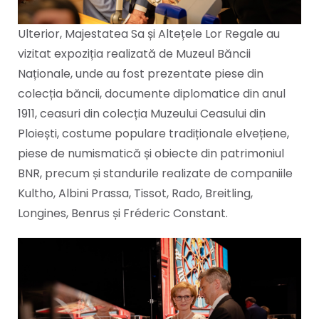
Ulterior, Majestatea Sa și Altețele Lor Regale au
vizitat expoziția realizată de Muzeul Băncii
Naționale, unde au fost prezentate piese din
colecția băncii, documente diplomatice din anul
1911, ceasuri din colecția Muzeului Ceasului din
Ploiești, costume populare tradiționale elvețiene,
piese de numismatică și obiecte din patrimoniul
BNR, precum și standurile realizate de companiile
Kultho, Albini Prassa, Tissot, Rado, Breitling,
Longines, Benrus și Fréderic Constant.