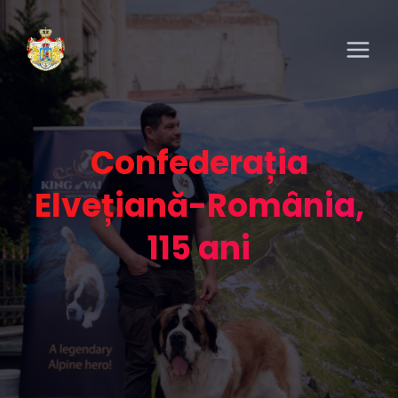
Confederația
Elvețiană-România,
115 ani