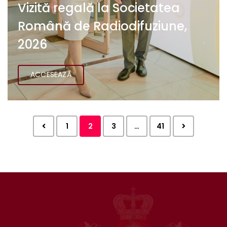
Vizită regală la Societatea
Română de Radiodifuziune,
2026
ACCESEAZĂ
1
2
3
…
41