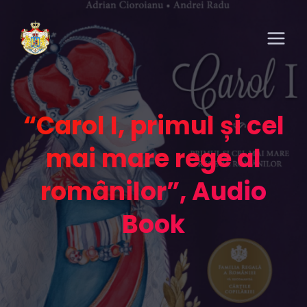
“Carol I, primul și cel
mai mare rege al
românilor”, Audio
Book